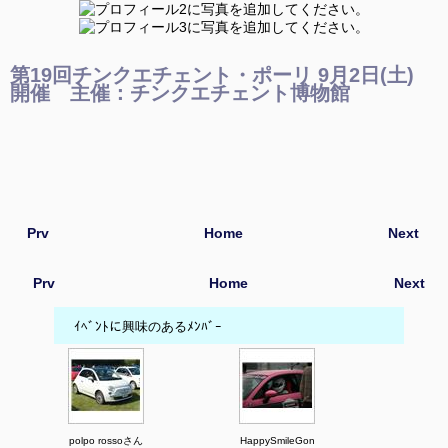
第19回チンクエチェント・ポーリ 9月2日(土)
開催 主催：チンクエチェント博物館
Prv
Home
Next
Prv
Home
Next
ｲﾍﾞﾝﾄに興味のあるﾒﾝﾊﾞｰ
polpo rossoさん
HappySmileGon