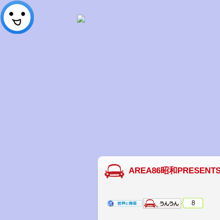
AREA86昭和PRESENT
8