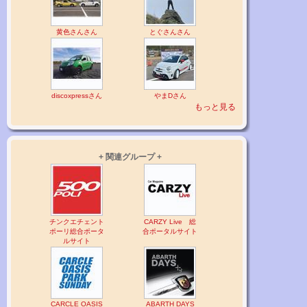
黄色さんさん
とぐさんさん
discoxpressさん
やまDさん
もっと見る
+ 関連グループ +
チンクエチェント
CARZY Live 総
ポーリ総合ポータ
合ポータルサイト
ルサイト
CARCLE OASIS
ABARTH DAYS