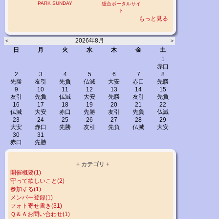
PARK SUNDAY
総合ポータルサイ
ト
もっと見る
＜
2026年8月
＞
日
月
火
水
木
金
土
1
赤口
2
3
4
5
6
7
8
先勝
友引
先負
仏滅
大安
赤口
先勝
9
10
11
12
13
14
15
友引
先負
仏滅
大安
先勝
友引
先負
16
17
18
19
20
21
22
仏滅
大安
赤口
先勝
友引
先負
仏滅
23
24
25
26
27
28
29
大安
赤口
先勝
友引
先負
仏滅
大安
30
31
赤口
先勝
+ カテゴリ +
開催概要(1)
守って欲しいこと(2)
参加する(1)
メンバー登録(1)
フォト寄せ書き(31)
Ｑ＆Ａお問い合わせ(1)