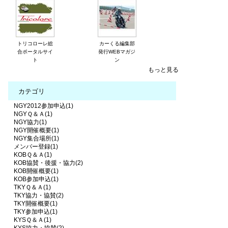
トリコローレ総
カーくる編集部
合ポータルサイ
発行WEBマガジ
ト
ン
もっと見る
カテゴリ
NGY2012参加申込(1)
NGYＱ＆Ａ(1)
NGY協力(1)
NGY開催概要(1)
NGY集合場所(1)
メンバー登録(1)
KOBＱ＆Ａ(1)
KOB協賛・後援・協力(2)
KOB開催概要(1)
KOB参加申込(1)
TKYＱ＆Ａ(1)
TKY協力・協賛(2)
TKY開催概要(1)
TKY参加申込(1)
KYSＱ＆Ａ(1)