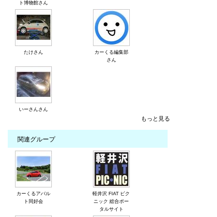
ト博物館さん
たけさん
カーくる編集部
さん
いーさんさん
もっと見る
関連グループ
カーくるアバル
軽井沢 FIAT ピク
ト同好会
ニック 総合ポー
タルサイト