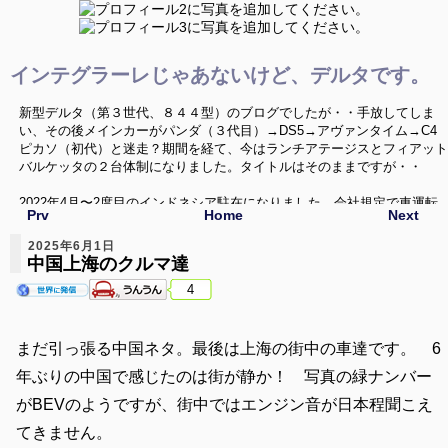
インテグラーレじゃあないけど、デルタです。
新型デルタ（第３世代、８４４型）のブログでしたが・・手放してしま
い、その後メインカーがパンダ（３代目）→DS5→アヴァンタイム→C4
ピカソ（初代）と迷走？期間を経て、今はランチアテージスとフィアット
バルケッタの２台体制になりました。タイトルはそのままですが・・
2022年4月〜2度目のインドネシア駐在になりました。会社規定で車運転
Prv
Home
Next
禁止という環境の中、なんとか車活が出来ないか、色々と模索していきた
いと思います。いつか帰国した時にはまた変態車を飼うぞ〜
2025年6月1日
中国上海のクルマ達
ニューデルタ、Ｃ４ピカソ、バルケッタネタ以外に、海外のクルマ、珍し
4
い中古車、ミニカー（1/43）、シリーズネタ等でお送りしてます。
まだ引っ張る中国ネタ。最後は上海の街中の車達です。 6
年ぶりの中国で感じたのは街が静か！ 写真の緑ナンバー
がBEVのようですが、街中ではエンジン音が日本程聞こえ
てきません。