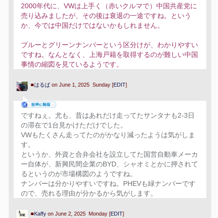
2000年代に、VWは上手く（赤いクルマで）中国共産党に
売り込みましたが、その後は衰退の一途ですね。という
か、今では中国だけではないかもしれません。
ブルーとグリーンナンバーという区分けが、わかりやすい
ですね。なんとなく、上海戸籍を取得するのが難しい中国
事情の縮図を見ているようです。
■
はるぱ
on June 1, 2025 Sunday [
EDIT
]
ですねぇ。尤も、昔はあれだけ走ってたサンタナも2-3日
の滞在で1台見かけただけでした。
VWもたくさん走ってたのがかなり減ったようは気がしま
す。
というか、外資と合弁会社を設立してた国営自動車メーカ
ー自体が、新興民間企業のBYD、シャオミとかに押されて
るというのが市場構図のようですね。
ナンバーは分かりやすいですね。PHEVも緑ナンバーです
ので、売れる理由が分かるから気がします。
■
Kaffy
on June 2, 2025 Monday [
EDIT
]