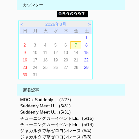
カウンター
＜
2026年8月
＞
日
月
火
水
木
金
土
1
2
3
4
5
6
7
8
9
10
11
12
13
14
15
16
17
18
19
20
21
22
23
24
25
26
27
28
29
30
31
新着記事
MDC x Suddenly ... (7/27)
Suddenly Meet U... (5/31)
Suddenly Meet U... (5/31)
チューニングカーイベントEli... (5/15)
チューニングカーイベントEli... (5/14)
ジャカルタで草ゼロヨンレース (5/4)
ジャカルタで草ゼロヨンレース (5/3)