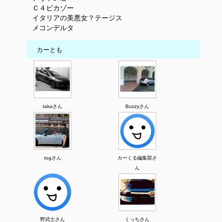
Ｃ４ピカゾー
イタリアの美悪女？テージス
メコンデルタ
カーとも
takaさん
Buzzyさん
togさん
カーくる編集部さ
ん
野武士さん
くっちさん