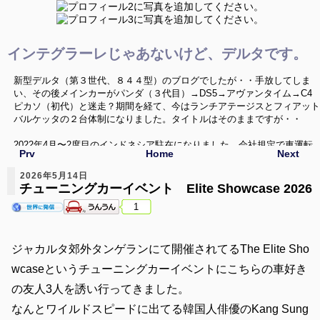
インテグラーレじゃあないけど、デルタです。
新型デルタ（第３世代、８４４型）のブログでしたが・・手放してしま
い、その後メインカーがパンダ（３代目）→DS5→アヴァンタイム→C4
ピカソ（初代）と迷走？期間を経て、今はランチアテージスとフィアット
バルケッタの２台体制になりました。タイトルはそのままですが・・
2022年4月〜2度目のインドネシア駐在になりました。会社規定で車運転
Prv
Home
Next
禁止という環境の中、なんとか車活が出来ないか、色々と模索していきた
いと思います。いつか帰国した時にはまた変態車を飼うぞ〜
2026年5月14日
チューニングカーイベント Elite Showcase 2026
ニューデルタ、Ｃ４ピカソ、バルケッタネタ以外に、海外のクルマ、珍し
1
い中古車、ミニカー（1/43）、シリーズネタ等でお送りしてます。
ジャカルタ郊外タンゲランにて開催されてるThe Elite Sho
wcaseというチューニングカーイベントにこちらの車好き
の友人3人を誘い行ってきました。
なんとワイルドスピードに出てる韓国人俳優のKang Sung