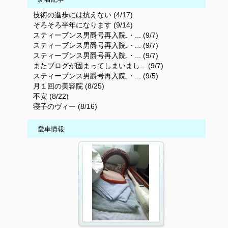
技術の進歩には抗えない (4/17)
そろそろ半年になります (9/14)
スティーブンス男爵号再入院.・... (9/7)
スティーブンス男爵号再入院.・... (9/7)
スティーブンス男爵号再入院.・... (9/7)
またブログが固まってしまいまし... (9/7)
スティーブンス男爵号再入院.・... (9/5)
月１回の美容院 (8/25)
不安 (8/22)
寝子のヴィー (8/16)
愛車情報