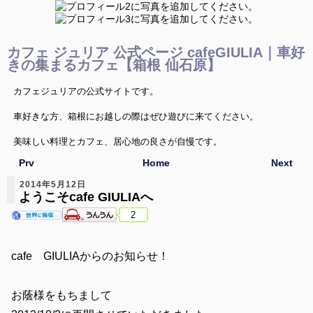
カフェ ジュリア 公式ページ cafeGIULIA｜車好
きの集まるカフェ【箱根 仙石原】
カフェジュリアの公式サイトです。
車好きな方、箱根にお越しの際はぜひ遊びに来てください。
美味しい料理とカフェ、居心地の良さが自慢です。
Prv
Home
Next
マスターと車談義に花を咲かせましょう。
2014年5月12日
ようこそcafe GIULIAへ
2
cafe GIULIAからのお知らせ！
お蔭様をもちまして