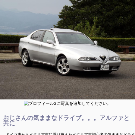
おじさんの気ままなドライブ。。。アルファと
共に
ドイツ車からイタリア車に乗り換えたイタリア車初心者の気ままなドライ