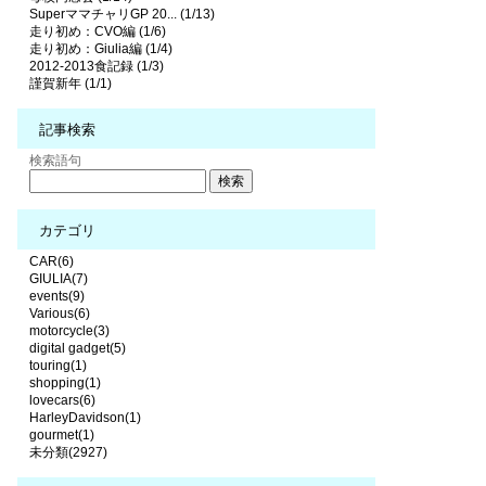
SuperママチャリGP 20... (1/13)
走り初め：CVO編 (1/6)
走り初め：Giulia編 (1/4)
2012-2013食記録 (1/3)
謹賀新年 (1/1)
記事検索
検索語句
カテゴリ
CAR(6)
GIULIA(7)
events(9)
Various(6)
motorcycle(3)
digital gadget(5)
touring(1)
shopping(1)
lovecars(6)
HarleyDavidson(1)
gourmet(1)
未分類(2927)