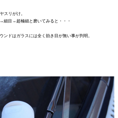
とヤスリがけ。
→細目→超極細と磨いてみると・・・
ウンドはガラスには全く効き目が無い事が判明。