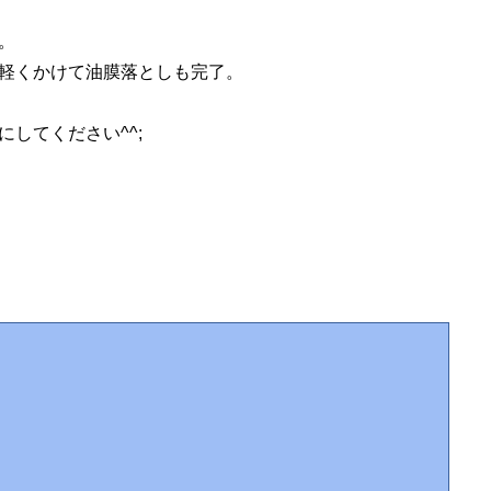
。
軽くかけて油膜落としも完了。
してください^^;