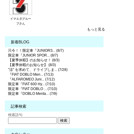
イマエダグルー
プさん
もっと見る
新着BLOG
只今！！限定車『JUNIORS... (8/7)
限定車『JUNIOR SPOR... (8/7)
【夏季休暇】のお知らせ！ (8/3)
【夏季休暇のお知らせ】 (8/3)
”涼” を求めて、ドライブしま... (7/28)
『FIAT DOBLO Men... (7/13)
『ALFAROMEO Juni... (7/12)
限定車『FIAT 600 Hy... (7/10)
限定車『FIAT DOBLO ... (7/10)
限定車『DOBLO Menta... (7/9)
記事検索
検索語句