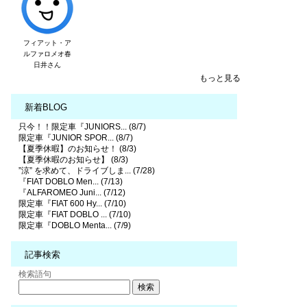
フィアット・ア
ルファロメオ春
日井さん
もっと見る
新着BLOG
只今！！限定車『JUNIORS... (8/7)
限定車『JUNIOR SPOR... (8/7)
【夏季休暇】のお知らせ！ (8/3)
【夏季休暇のお知らせ】 (8/3)
”涼” を求めて、ドライブしま... (7/28)
『FIAT DOBLO Men... (7/13)
『ALFAROMEO Juni... (7/12)
限定車『FIAT 600 Hy... (7/10)
限定車『FIAT DOBLO ... (7/10)
限定車『DOBLO Menta... (7/9)
記事検索
検索語句