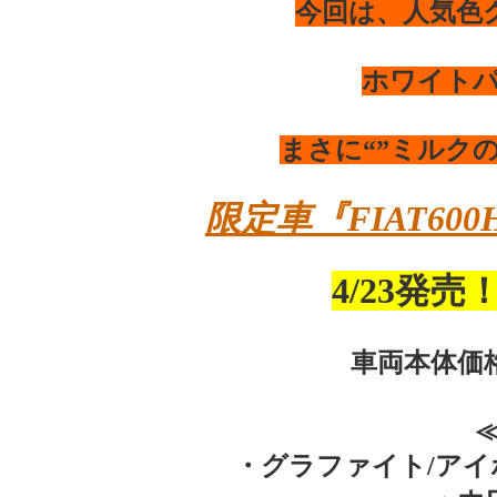
今回は、人気色
ホワイト
まさに“”ミルクの
限定車『FIAT600Hyb
4/23発売
車両本体価格 
・グラファイト/ア