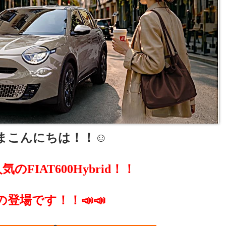
まこんにちは！！☺️
のFIAT600Hybrid！！
の登場です！！📣📣