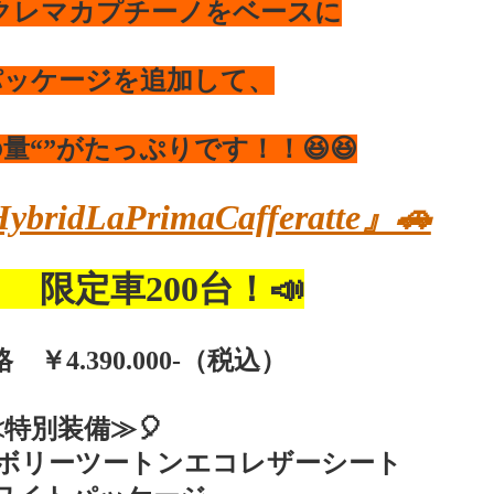
クレマカプチーノをベースに
パッケージを追加して、
量“”がたっぷりです！！😆😆
ridLaPrimaCafferatte』🚗
！ 限定車200台！📣
￥4.390.000-（税込）
≪特別装備≫🎈
イボリーツートンエコレザーシート