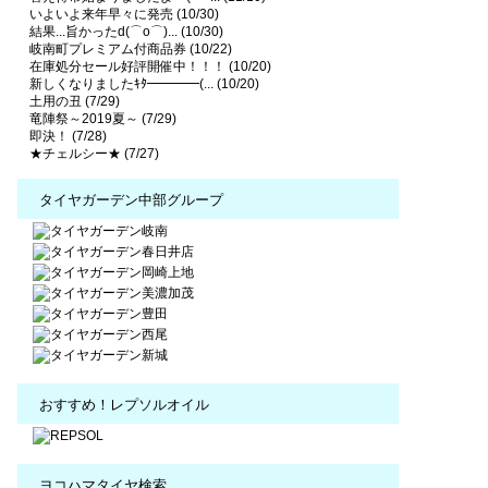
いよいよ来年早々に発売 (10/30)
結果...旨かったd(⌒o⌒)... (10/30)
岐南町プレミアム付商品券 (10/22)
在庫処分セール好評開催中！！！ (10/20)
新しくなりましたｷﾀ━━━━(... (10/20)
土用の丑 (7/29)
竜陣祭～2019夏～ (7/29)
即決！ (7/28)
★チェルシー★ (7/27)
タイヤガーデン中部グループ
おすすめ！レプソルオイル
ヨコハマタイヤ検索