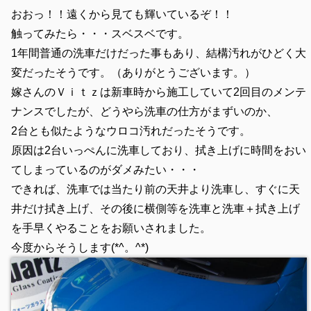
おおっ！！遠くから見ても輝いているぞ！！
触ってみたら・・・スベスベです。
1年間普通の洗車だけだった事もあり、結構汚れがひどく大
変だったそうです。（ありがとうございます。）
嫁さんのＶｉｔｚは新車時から施工していて2回目のメンテ
ナンスでしたが、どうやら洗車の仕方がまずいのか、
2台とも似たようなウロコ汚れだったそうです。
原因は2台いっぺんに洗車しており、拭き上げに時間をおい
てしまっているのがダメみたい・・・
できれば、洗車では当たり前の天井より洗車し、すぐに天
井だけ拭き上げ、その後に横側等を洗車と洗車＋拭き上げ
を手早くやることをお願いされました。
今度からそうします(*^。^*)