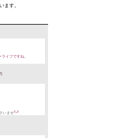
います。
カーライフですね。
T
]
さいませ