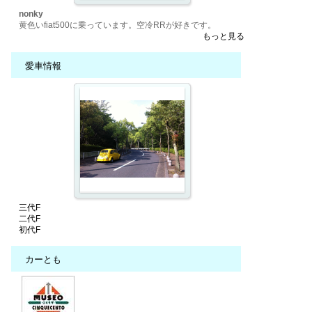
nonky
黄色いfiat500に乗っています。空冷RRが好きです。
もっと見る
愛車情報
三代F
二代F
初代F
カーとも