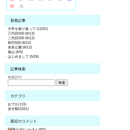
30
31
新着記事
今年を振り返って (12/31)
三代目500 (6/13)
二代目500 (6/12)
初代500 (6/12)
奈良公園 (6/12)
嵐山 (6/5)
はじめまして (5/28)
記事検索
検索語句
カテゴリ
おでかけ(3)
未分類(3261)
最近のコメント
嵐山 by いーさん(6/5)