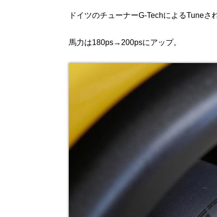
ドイツのチューナーG-TechによるTuneされたア
馬力は180ps→200psにアップ。