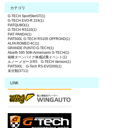
カテゴリ
G-TECH SportSterGT(1)
G-TECH EVO-R 224(1)
FIATQUBO(1)
G-TECH RS110(1)
FIAT PANDA(1)
FIAT500L G-TECH RS105 OFFROAD(1)
ALFA ROMEO 4C(1)
GRANDE PUNTO G-TECH(1)
Abarth 595 50th Aniversario G-TECH(1)
箱根ターンパイク体感試乗イベント(1)
ルノー メガーヌRS G-TECH Version(1)
FIAT500L G-Tech RS-EVO200(1)
未分類(3711)
LINK