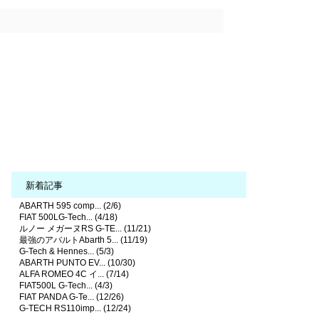
新着記事
ABARTH 595 comp... (2/6)
FIAT 500LG-Tech... (4/18)
ルノー メガーヌRS G-TE... (11/21)
最強のアバルトAbarth 5... (11/19)
G-Tech & Hennes... (5/3)
ABARTH PUNTO EV... (10/30)
ALFA ROMEO 4C イ... (7/14)
FIAT500L G-Tech... (4/3)
FIAT PANDA G-Te... (12/26)
G-TECH RS110imp... (12/24)