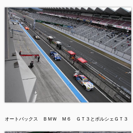
オートバックス ＢＭＷ Ｍ６ ＧＴ３とポルシェＧＴ３