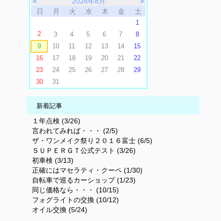
＜
2026年8月
＞
日
月
火
水
木
金
土
1
2
3
4
5
6
7
8
9
10
11
12
13
14
15
16
17
18
19
20
21
22
23
24
25
26
27
28
29
30
31
新着記事
１年点検 (3/26)
言われてみれば・・・ (2/5)
ザ・ワンメイク祭り２０１６富士 (6/5)
ＳＵＰＥＲＧＴ公式テスト (3/26)
初車検 (3/13)
正確にはマセラティ・クーペ (1/30)
自転車で巡るカーショップ (1/23)
同じ価格なら・・・ (10/15)
フォグライトの交換 (10/12)
オイル交換 (5/24)