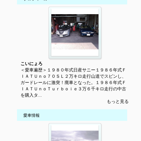
こいにょろ
＜愛車遍歴＞１９８０年式日産サニー１９８６年式Ｆ
ＩＡＴＵｎｏ７０ＳＬ２万キロ走行山道でスピンし、
ガードレールに激突！廃車となった。１９８６年式Ｆ
ＩＡＴＵｎｏＴｕｒｂｏｉｅ３万６千キロ走行の中古
を購入タ...
もっと見る
愛車情報