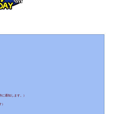
時に通知します。）
す）