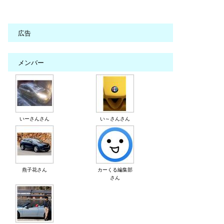
広告
メンバー
いーさんさん
い～さんさん
燕子花さん
カーくる編集部
さん