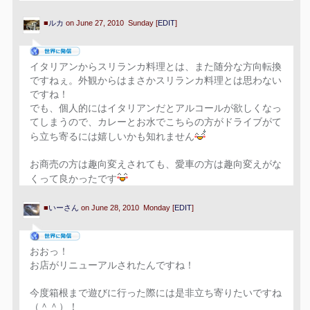
■
ルカ
on June 27, 2010 Sunday [
EDIT
]
イタリアンからスリランカ料理とは、また随分な方向転換
ですねぇ。外観からはまさかスリランカ料理とは思わない
ですね！
でも、個人的にはイタリアンだとアルコールが欲しくなっ
てしまうので、カレーとお水でこちらの方がドライブがて
ら立ち寄るには嬉しいかも知れません
お商売の方は趣向変えされても、愛車の方は趣向変えがな
くって良かったです
■
いーさん
on June 28, 2010 Monday [
EDIT
]
おおっ！
お店がリニューアルされたんですね！
今度箱根まで遊びに行った際には是非立ち寄りたいですね
（＾＾）！