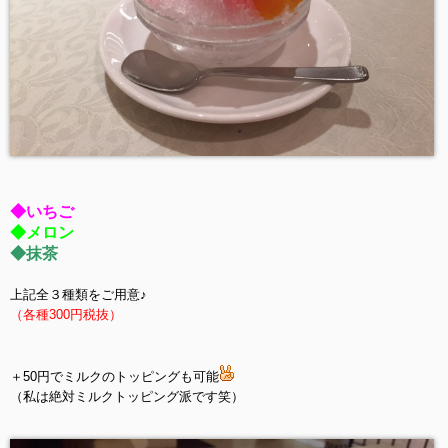
◆いちご
◆メロン
◆抹茶
上記全３種類をご用意♪
（各種300円税抜）
＋50円でミルクのトッピングも可能
（私は絶対ミルクトッピング派です笑）