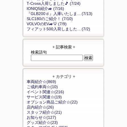
T-Cross入荷しました🎵 (7/24)
IONIQ5紹介🚙 (7/16)
『GLB200ｄ』入庫いたしま... (7/13)
SLC180のご紹介！ (7/10)
VOLVOのEV🚙💡 (7/9)
フィアット500入荷しました... (7/2)
+ 記事検索 +
検索語句
+ カテゴリ +
車両紹介☆(869)
ご成約車両☆(10)
イベント関連☆(216)
サービス関連☆(19)
オプション商品ご紹介☆(22)
店内紹介☆(26)
スタッフ紹介☆(21)
お知らせ☆(127)
グッズ紹介☆(23)