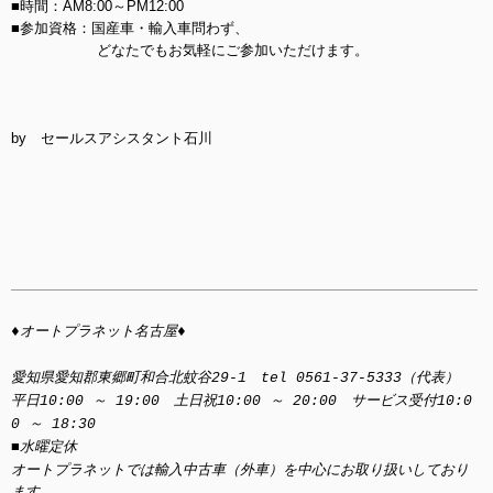
■時間：AM8:00～PM12:00
■参加資格：国産車・輸入車問わず、
どなたでもお気軽にご参加いただけます。
by セールスアシスタント石川
♦オートプラネット名古屋♦
愛知県愛知郡東郷町和合北蚊谷29-1 tel 0561-37-5333（代表）
平日10:00 ～ 19:00 土日祝10:00 ～ 20:00 サービス受付10:0
0 ～ 18:30
■水曜定休
オートプラネットでは輸入中古車（外車）を中心にお取り扱いしており
ます。