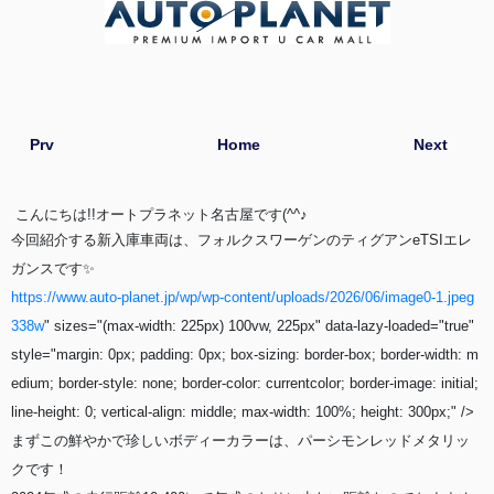
Prv
Home
Next
こんにちは!!オートプラネット名古屋です(^^♪
今回紹介する新入庫車両は、フォルクスワーゲンのティグアンeTSIエレ
ガンスです✨
https://www.auto-planet.jp/wp/wp-content/uploads/2026/06/image0-1.jpeg
338w
" sizes="(max-width: 225px) 100vw, 225px" data-lazy-loaded="true"
style="margin: 0px; padding: 0px; box-sizing: border-box; border-width: m
edium; border-style: none; border-color: currentcolor; border-image: initial;
line-height: 0; vertical-align: middle; max-width: 100%; height: 300px;" />
まずこの鮮やかで珍しいボディーカラーは、パーシモンレッドメタリッ
クです！