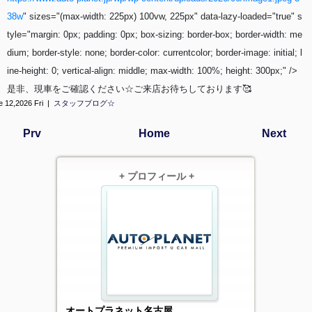
38w
" sizes="(max-width: 225px) 100vw, 225px" data-lazy-loaded="true" s
tyle="margin: 0px; padding: 0px; box-sizing: border-box; border-width: me
dium; border-style: none; border-color: currentcolor; border-image: initial; l
ine-height: 0; vertical-align: middle; max-width: 100%; height: 300px;" />
是非、現車をご確認ください☆ご来店お待ちしております🥰
e 12,2026 Fri |
スタッフブログ☆
Prv
Home
Next
+ プロフィール +
オートプラネット名古屋