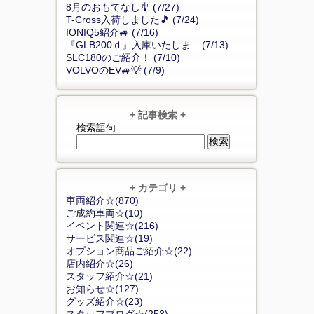
8月のおもてなし🎐 (7/27)
T-Cross入荷しました🎵 (7/24)
IONIQ5紹介🚙 (7/16)
『GLB200ｄ』入庫いたしま... (7/13)
SLC180のご紹介！ (7/10)
VOLVOのEV🚙💡 (7/9)
+ 記事検索 +
検索語句
+ カテゴリ +
車両紹介☆(870)
ご成約車両☆(10)
イベント関連☆(216)
サービス関連☆(19)
オプション商品ご紹介☆(22)
店内紹介☆(26)
スタッフ紹介☆(21)
お知らせ☆(127)
グッズ紹介☆(23)