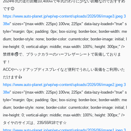
2024年式の走行距離10,400㎞で年式のわりに少ない距離なのでおすすめ
です😊
https://www.auto-planet.jp/wp/wp-content/uploads/2026/06/image3.jpeg 3
38w
" sizes="(max-width: 225px) 100vw, 225px" data-lazy-loaded="true" s
tyle="margin: 0px; padding: 0px; box-sizing: border-box; border-width: me
dium; border-style: none; border-color: currentcolor; border-image: initial; l
ine-height: 0; vertical-align: middle; max-width: 100%; height: 300px;" />
禁煙車🚭で、ブラックカラーのハーフレザーシートで装備しておりま
す！
ACCやヘッドアップディスプレイなど便利でうれしい装備をご利用いた
だけます👍
https://www.auto-planet.jp/wp/wp-content/uploads/2026/06/image2.jpeg 3
38w
" sizes="(max-width: 225px) 100vw, 225px" data-lazy-loaded="true" s
tyle="margin: 0px; padding: 0px; box-sizing: border-box; border-width: me
dium; border-style: none; border-color: currentcolor; border-image: initial; l
ine-height: 0; vertical-align: middle; max-width: 100%; height: 300px;" />
タイヤのサイズは、235/55R18です☆
https://www.auto-planet.jp/wp/wp-content/uploads/2026/06/image1.jpeg 3