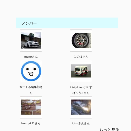
メンバー
monoさん
にのはさん
カーくる編集部さ
♪ふらいんぐ☆ す
ん
ぱろう♪ さん
bunny911さん
いーさんさん
もっと見る