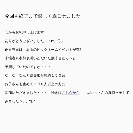
今回も終了まで楽しく過ごせました
心からお礼申し上げます
ありがとうございました～ヽ(^。^)ノ
正直当日は 沢山のビックネームイベントが有り
来場者も参加表明いただいた数十台だろうと
予測していたのですが・・・
な な なんと総参加台数約１５０台
お子さんも含めて２００人以上の方に
参加いただきました・・・ 続きは
こちらから
←い～さんの真似っ子して
みましたヽ(^。^)ノ