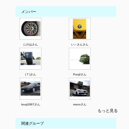
メンバー
にのはさん
い～さんさん
( 7 )さん
Ponji!さん
kouji1967さん
monoさん
もっと見る
関連グループ