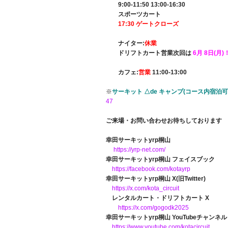
9:00-11:50 13:00-16:30
スポーツカート
17:30 ゲートクローズ
ナイター:
休業
ドリフトカート営業次回は
6月 8日(月)！
カフェ:
営業
11:00-13:00
※
サーキット △de キャンプ(コース内宿泊
47
ご来場・お問い合わせお待ちしております
幸田サーキットyrp桐山
https://yrp-net.com/
幸田サーキットyrp桐山 フェイスブック
https://facebook.com/kotayrp
幸田サーキットyrp桐山 X(旧Twitter)
https://x.com/kota_circuit
レンタルカート・ドリフトカート X
https://x.com/gogodk2025
幸田サーキットyrp桐山 YouTubeチャンネル
https://www.youtube.com/kotacircuit