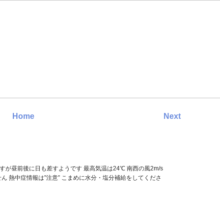
Home
Next
すが昼前後に日も差すようです 最高気温は24℃ 南西の風2m/s
ん 熱中症情報は”注意” こまめに水分・塩分補給をしてくださ