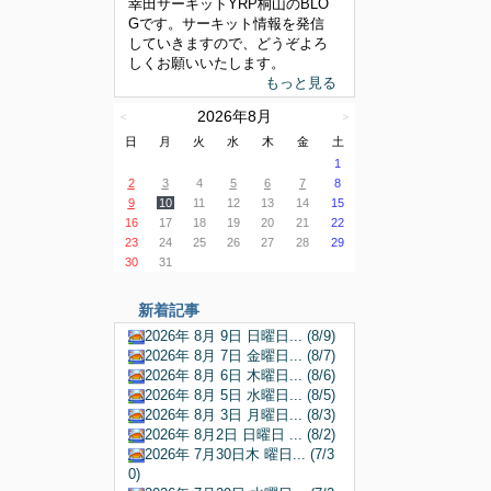
幸田サーキットYRP桐山のBLO
Gです。サーキット情報を発信
していきますので、どうぞよろ
しくお願いいたします。
もっと見る
2026年8月
＜
＞
日
月
火
水
木
金
土
1
2
3
4
5
6
7
8
9
10
11
12
13
14
15
16
17
18
19
20
21
22
23
24
25
26
27
28
29
30
31
新着記事
2026年 8月 9日 日曜日... (8/9)
2026年 8月 7日 金曜日... (8/7)
2026年 8月 6日 木曜日... (8/6)
2026年 8月 5日 水曜日... (8/5)
2026年 8月 3日 月曜日... (8/3)
2026年 8月2日 日曜日 ... (8/2)
2026年 7月30日木 曜日... (7/3
0)