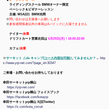
ライディングスクール BMWオーナー限定
ベーシック＆ビギナーレッスン
主催: MSA221 BMW光岡
※
問い合わせは主催者へお願いします
※
参加者関係者以外の車両はAパドックに入場できません
ナイター:
休業
ドリフトカート営業次回は
6月29日(月)！18:00-22:00
カフェ:
休業
※
サーキット △de キャンプ(
コース内宿泊可能
)してみませんか？
→
http
s://www.yrp-net.com/?page_id=30347
ご来場・お問い合わせお待ちしております
幸田サーキットyrp桐山
https://yrp-net.com/
幸田サーキットyrp桐山 フェイスブック
https://facebook.com/kotayrp
幸田サーキットyrp桐山 X(旧Twitter)
https://x.com/kota_circuit