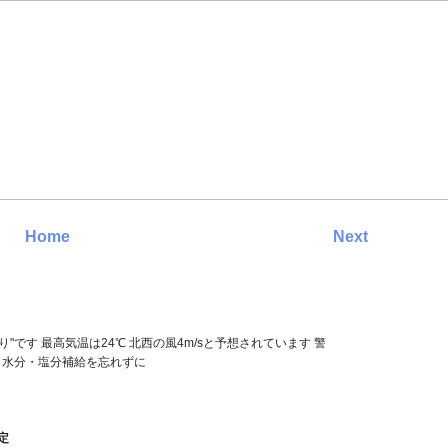
Home
Next
くもり
"です 最高気温は24℃ 北西の風4m/sと予想されています 警
" 水分・塩分補給を忘れずに
定