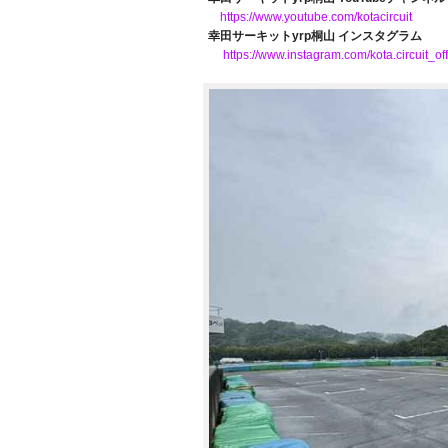
https://www.youtube.com/kotacircuit
幸田サーキットyrp桐山 インスタグラム
https://www.instagram.com/kota.circuit_offi