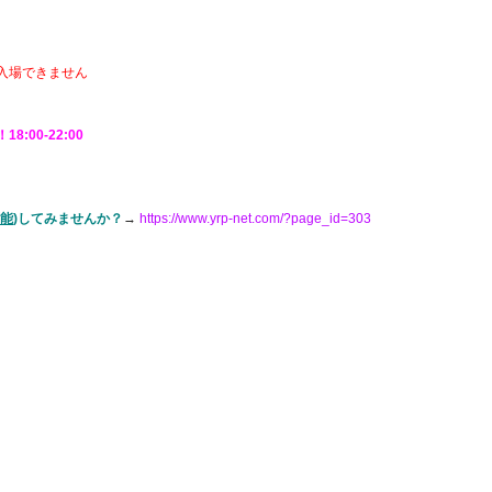
入場できません
18:00-22:00
能
)してみませんか？
→
https://www.yrp-net.com/?page_id=303