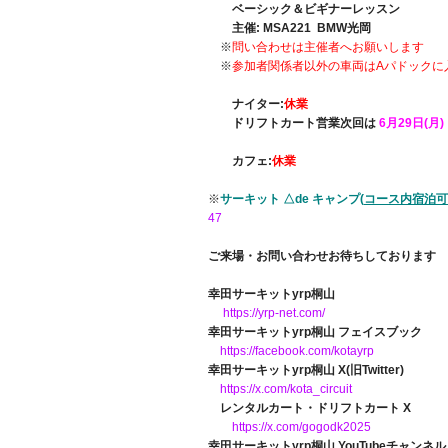
ベーシック＆ビギナーレッスン
主催: MSA221 BMW光岡
※
問い合わせは主催者へお願いします
※
参加者関係者以外の車両はAパドックに
ナイター:
休業
ドリフトカート営業次回は
6月29日(月)！
カフェ:
休業
※
サーキット △de キャンプ(
コース内宿泊可
47
ご来場・お問い合わせお待ちしております
幸田サーキットyrp桐山
https://yrp-net.com/
幸田サーキットyrp桐山 フェイスブック
https://facebook.com/kotayrp
幸田サーキットyrp桐山 X(旧Twitter)
https://x.com/kota_circuit
レンタルカート・ドリフトカート X
https://x.com/gogodk2025
幸田サーキットyrp桐山 YouTubeチャンネル