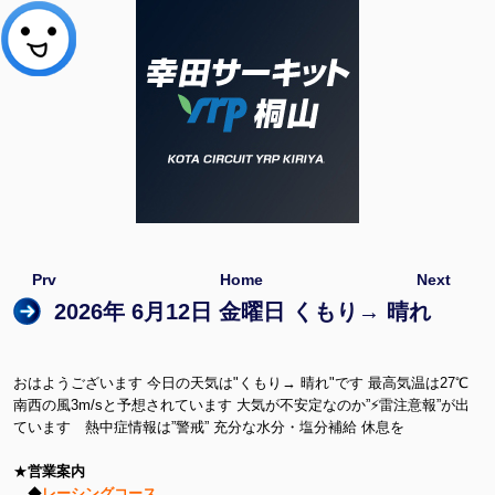
Prv
Home
Next
2026年 6月12日 金曜日 くもり→ 晴れ
おはようございます 今日の天気は"くもり→ 晴れ"です 最高気温は27℃
南西の風3m/sと予想されています 大気が不安定なのか”⚡雷注意報”が出
ています 熱中症情報は”警戒” 充分な水分・塩分補給 休息を
★
営業案内
◆
レーシングコース