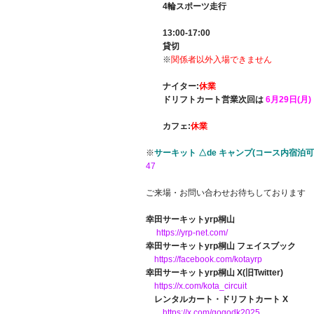
4輪スポーツ走行
13:00-17:00
貸切
※
関係者以外入場できません
ナイター:
休業
ドリフトカート営業次回は
6月29日(月)！
カフェ:
休業
※
サーキット △de キャンプ(コース内宿泊
47
ご来場・お問い合わせお待ちしております
幸田サーキットyrp桐山
https://yrp-net.com/
幸田サーキットyrp桐山 フェイスブック
https://facebook.com/kotayrp
幸田サーキットyrp桐山 X(旧Twitter)
https://x.com/kota_circuit
レンタルカート・ドリフトカート X
https://x.com/gogodk2025