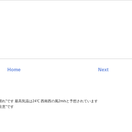
Home
Next
もり→晴れ
れ"です 最高気温は24℃ 西南西の風2m/sと予想されています
注意”です