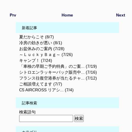
Prv
Home
Next
新着記事
夏だからこそ (8/7)
冷房の効きが悪い (8/1)
お盆休みのご案内 (7/28)
～ＬｕｃｋｙＢａｇ～ (7/26)
キャンプ！ (7/24)
「車検の早期ご予約特典」のご案... (7/19)
シトロエンラッキーバック販売中... (7/16)
フランス往復空港券が当たるチャ... (7/12)
ご相談増えてます (7/7)
C5 AIRCROSS リアシ... (7/4)
記事検索
検索語句