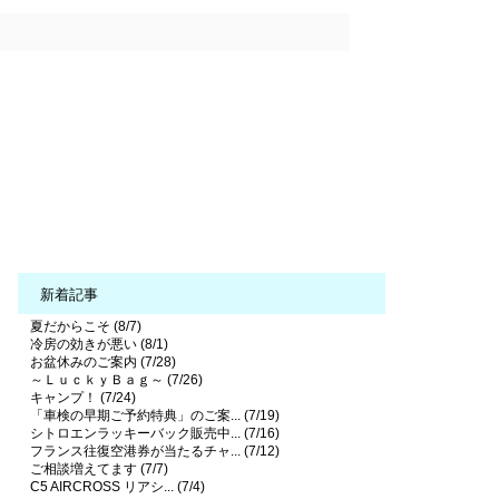
新着記事
夏だからこそ (8/7)
冷房の効きが悪い (8/1)
お盆休みのご案内 (7/28)
～ＬｕｃｋｙＢａｇ～ (7/26)
キャンプ！ (7/24)
「車検の早期ご予約特典」のご案... (7/19)
シトロエンラッキーバック販売中... (7/16)
フランス往復空港券が当たるチャ... (7/12)
ご相談増えてます (7/7)
C5 AIRCROSS リアシ... (7/4)