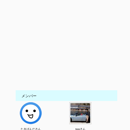
メンバー
たきぱんださん
togさん