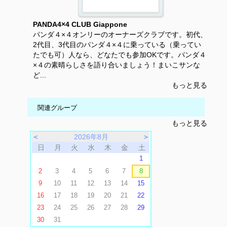
PANDA4×4 CLUB Giappone
パンダ４×４オンリーのオーナーズクラブです。初代、
2代目、3代目のパンダ４×４に乗っている（乗ってい
たでも可）人なら、どなたでも参加OKです。パンダ４
×４の素晴らしさを語り合いましょう！まいこサンな
ど...
もっと見る
関連グループ
もっと見る
＜
2026年8月
＞
日
月
火
水
木
金
土
1
2
3
4
5
6
7
8
9
10
11
12
13
14
15
16
17
18
19
20
21
22
23
24
25
26
27
28
29
30
31