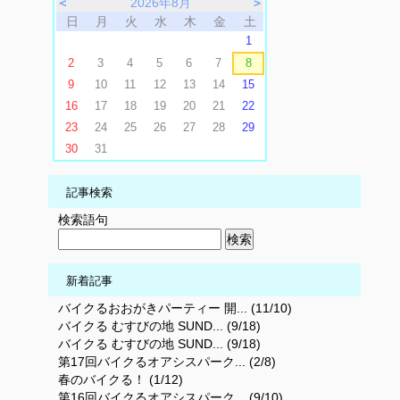
＜
2026年8月
＞
日
月
火
水
木
金
土
1
2
3
4
5
6
7
8
9
10
11
12
13
14
15
16
17
18
19
20
21
22
23
24
25
26
27
28
29
30
31
記事検索
検索語句
新着記事
バイクるおおがきパーティー 開... (11/10)
バイクる むすびの地 SUND... (9/18)
バイクる むすびの地 SUND... (9/18)
第17回バイクるオアシスパーク... (2/8)
春のバイクる！ (1/12)
第16回バイクるオアシスパーク... (9/10)