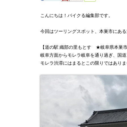
こんにちは！バイクる編集部です。
今回はツーリングスポット、本巣市にある
【道の駅 織部の里もとす ★岐阜県本巣
岐阜方面からモレラ岐阜を通り過ぎ、国道
モレラ渋滞にはまるとこの限りではありま