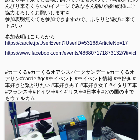
んびり来るくらいのイメージでみなさん朝の混雑緩和にご
協力よろしくお願いします☺️
参加表明無くても参加できますので、ふらりと遊びに来て
下さい♪
参加表明はこちらから
https://carcle.jp/UserEvent?UserID=5316&ArticleNo=17
https://www.facebook.com/events/486807171873132/?ti=icl
#カーくる#カーくるオアシスパークサンデー #カーくるオ
アサン#carcle #gc#車イベント #車イベント情報 #車好き #
車好きと繋がりたい #車好き男子 #車好き女子 #イタリア車
#フランス車#ドイツ車#イギリス車#日本車#どの国の車で
もウェルカム