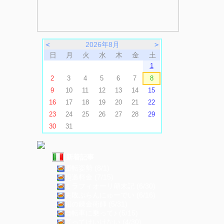
＜
2026年8月
＞
日
月
火
水
木
金
土
1
2
3
4
5
6
7
8
9
10
11
12
13
14
15
16
17
18
19
20
21
22
23
24
25
26
27
28
29
30
31
新着記事
運転姿勢 (8/1)
超過料金 (7/15)
ミラフィオーリ顛末記 (6/30)
失敗ぶらんにゅーでい (6/16)
鉛の錬金術師 (5/31)
自転車に乗って♪ (5/15)
言ってはいけない (4/30)