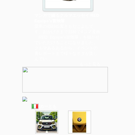
マンガで綴るクルマエッセイ RED
Equipe’s冒険隊
愛車の似顔絵屋きもだこよしで
す。おかげさまで別枠で4コマ漫画
「RED Equipe's冒険隊」を描かせ
ていただけることになりました。
クルマあるあるから、イベントの
裏レポートまで様々なネタが楽し
んでい...
もっと見る
カーとも