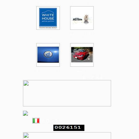
Ken Go!さん
い～さんさん
ホワイトハウスグ
きもだこよしさん
ループさん
水玉のドラグさん
siriusさん
もっと見る
カウンター