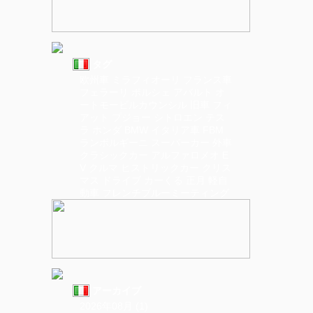
タグ
欧州車
ミラフィオーリ
フランス車
フェラーリ
ポルシェ
アバルト
オ
ートモービルカウンシル
旧車
フィ
アット
プジョー
シトロエン
テス
ラ
ホンダ
BMW
イタリア車
FBM
ランボルギーニ
スーパーカー
外車
クラシックカー
アルファロメオ
E
V
クルマ
ヒストリックカー
クリス
マス
ドライブ
カーくる
正月
軽自
動車
フレンチブルーミーティング
アーカイブ
2026年08月 (1)