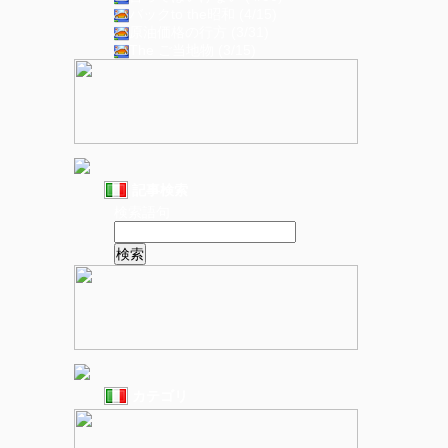
バックto the昭和 (4/15)
原油価格の行方 (3/31)
The ご当地物 (3/15)
記事検索
検索語句
カテゴリ