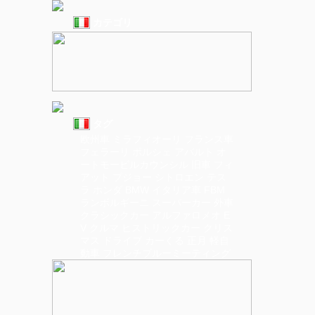
カテゴリ
タグ
欧州車
ミラフィオーリ
フランス車
フェラーリ
ポルシェ
アバルト
オ
ートモービルカウンシル
旧車
フィ
アット
プジョー
シトロエン
テス
ラ
ホンダ
BMW
イタリア車
FBM
ランボルギーニ
スーパーカー
外車
クラシックカー
アルファロメオ
E
V
クルマ
ヒストリックカー
クリス
マス
ドライブ
カーくる
正月
軽自
動車
フレンチブルーミーティング