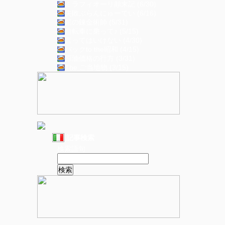
ミラフィオーリ顛末記 (6/30)
失敗ぶらんにゅーでい (6/16)
鉛の錬金術師 (5/31)
自転車に乗って♪ (5/15)
言ってはいけない (4/30)
バックto the昭和 (4/15)
原油価格の行方 (3/31)
The ご当地物 (3/15)
記事検索
検索語句