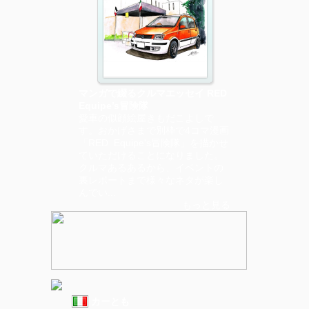
マンガで綴るクルマエッセイ RED
Equipe’s冒険隊
愛車の似顔絵屋きもだこよしで
す。おかげさまで別枠で4コマ漫画
「RED Equipe's冒険隊」を描かせ
ていただけることになりました。
クルマあるあるから、イベントの
裏レポートまで様々なネタが楽し
んでい...
もっと見る
カーとも