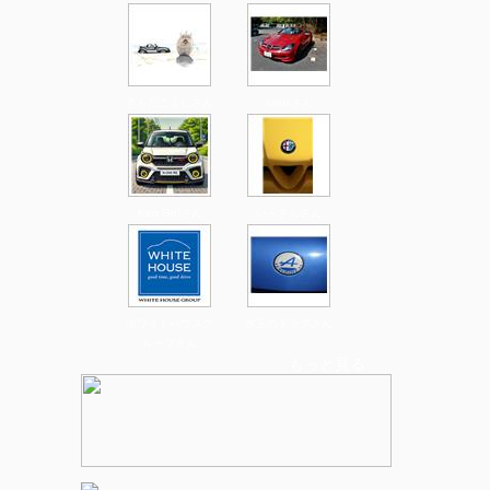
きもだこよしさん
siriusさん
Ken Go!さん
い～さんさん
ホワイトハウスグ
水玉のドラグさん
ループさん
もっと見る