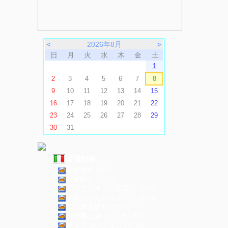
＜
2026年8月
＞
日
月
火
水
木
金
土
1
2
3
4
5
6
7
8
9
10
11
12
13
14
15
16
17
18
19
20
21
22
23
24
25
26
27
28
29
30
31
新着記事
運転姿勢 (8/1)
超過料金 (7/15)
ミラフィオーリ顛末記 (6/30)
失敗ぶらんにゅーでい (6/16)
鉛の錬金術師 (5/31)
自転車に乗って♪ (5/15)
言ってはいけない (4/30)