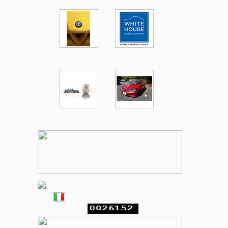
はるぱさん
Ken Go!さん
い～さんさん
ホワイトハウスグ
ループさん
きもだこよしさん
siriusさん
もっと見る
カウンター