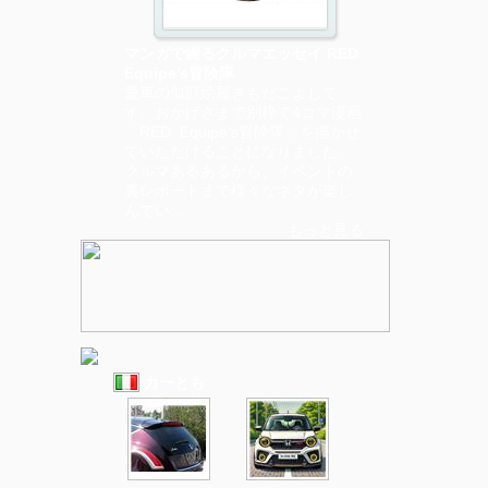
マンガで綴るクルマエッセイ RED
Equipe’s冒険隊
愛車の似顔絵屋きもだこよしで
す。おかげさまで別枠で4コマ漫画
「RED Equipe's冒険隊」を描かせ
ていただけることになりました。
クルマあるあるから、イベントの
裏レポートまで様々なネタが楽し
んでい...
もっと見る
カーとも