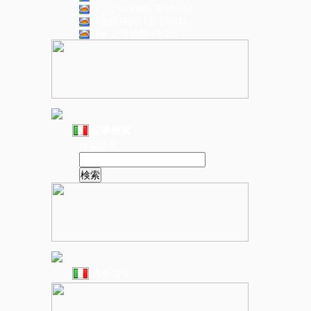
バックto the昭和 (4/15)
原油価格の行方 (3/31)
The ご当地物 (3/15)
記事検索
検索語句
カテゴリ