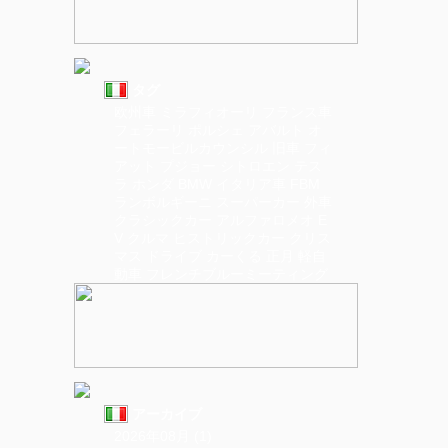
タグ
欧州車
ミラフィオーリ
フランス車
フェラーリ
ポルシェ
アバルト
オ
ートモービルカウンシル
旧車
フィ
アット
プジョー
シトロエン
テス
ラ
ホンダ
BMW
イタリア車
FBM
ランボルギーニ
スーパーカー
外車
クラシックカー
アルファロメオ
E
V
クルマ
ヒストリックカー
クリス
マス
ドライブ
カーくる
正月
軽自
動車
フレンチブルーミーティング
アーカイブ
2026年08月 (1)