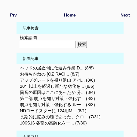
Prv
Home
Next
記事検索
検索語句
新着記事
ヘッドの居ぬ間に仕込み作業 D... (8/8)
お待ちかねの [OZ RACI... (8/7)
アップグレードを盛り沢山 アバ... (8/6)
20年以上を経過し新たな劣化を... (8/6)
異音の原因はここにあったか 分... (8/4)
第二部 弱点を知り対策・強化す... (8/3)
弱点を知り対策・強化する ルー... (8/3)
NDロードスターに 124用M... (8/1)
長期的に悩みの種であった、クロ... (7/31)
106S16 各部の高齢化を一... (7/30)
カテゴリ