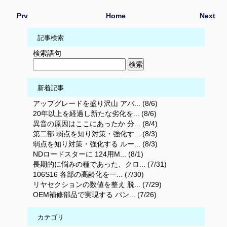
Prv
Home
Next
記事検索
検索語句
新着記事
アップグレードを盛り沢山 アバ... (8/6)
20年以上を経過し新たな劣化を... (8/6)
異音の原因はここにあったか 分... (8/4)
第二部 弱点を知り対策・強化す... (8/3)
弱点を知り対策・強化する ルー... (8/3)
NDロードスターに 124用M... (8/1)
長期的に悩みの種であった、クロ... (7/31)
106S16 各部の高齢化を一... (7/30)
リヤセクションの数値を整え 脱... (7/29)
OEM補修部品で実現する パン... (7/26)
カテゴリ