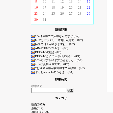
9
10
11
12
13
14
15
16
17
18
19
20
21
22
23
24
25
26
27
28
29
30
31
新着記事
124は車検でご入庫なんですが (8/7)
GTVはバッテリー警告灯点灯で... (8/7)
猛暑の日々が続きますね。 (8/7)
ABARTH695 70thは... (8/6)
DUCATOの続き (8/6)
DUCATOがクラッチペダルが... (8/4)
2CVのドアが半ドアのまましっ... (8/2)
2CVは点検入庫です。 (8/2)
Yは継続車検が合格出来て車検整... (8/2)
ずっとmichelinのつなぎ... (8/1)
記事検索
検索語句
カテゴリ
整備(2855)
点検(812)
裏庭日記(1292)