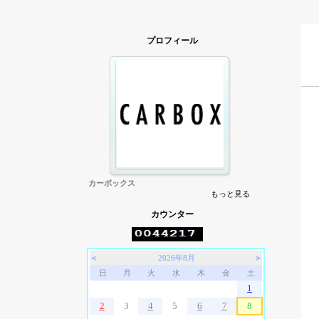
プロフィール
カーボックス
もっと見る
カウンター
＜
2026年8月
＞
日
月
火
水
木
金
土
1
2
3
4
5
6
7
8