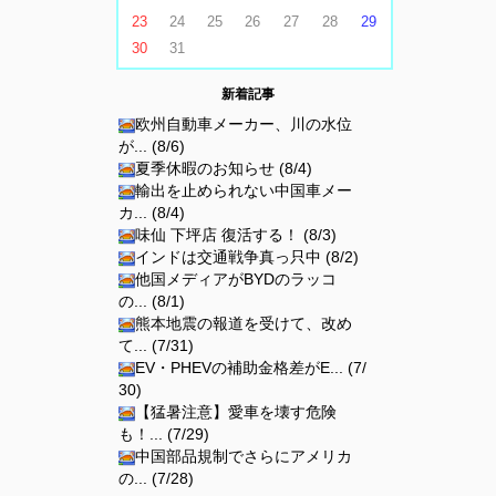
23
24
25
26
27
28
29
30
31
新着記事
欧州自動車メーカー、川の水位
が... (8/6)
夏季休暇のお知らせ (8/4)
輸出を止められない中国車メー
カ... (8/4)
味仙 下坪店 復活する！ (8/3)
インドは交通戦争真っ只中 (8/2)
他国メディアがBYDのラッコ
の... (8/1)
熊本地震の報道を受けて、改め
て... (7/31)
EV・PHEVの補助金格差がE... (7/
30)
【猛暑注意】愛車を壊す危険
も！... (7/29)
中国部品規制でさらにアメリカ
の... (7/28)