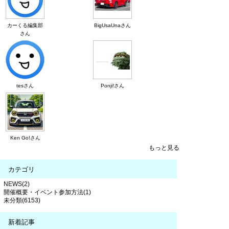
カーくる編集部
BigUsaUnaさん
さん
tesさん
Ponji!さん
Ken Go!さん
もっと見る
カテゴリ
NEWS(2)
開催概要・イベント参加方法(1)
未分類(6153)
新着記事