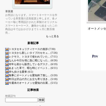
革茶屋
お世話になります。スマートキーケースを作
っている革茶屋の店長荻原と申します。各メ
ーカー毎に専用設計された革製のオリジナル
スマートキーケース、趣味から始まったこの
オートメッ
商品は今ではおかげさまで１ヶ月に数百個
売...
もっと見る
新着記事
トヨタセキュリティケースの進捗 (7/30)
トヨタから新しいタイプのセキュ... (7/26)
Prv
レクサス、トヨタで使われていた... (7/11)
なんか今日を境に急に暇になった... (6/26)
何年も前から販売しているデスク... (6/19)
あまった革で、暇な時にイベント... (6/11)
持ち歩ける愛車 (6/2)
無事にオートメッセ愛知終了致し... (5/20)
昨日は沢山の方にお立ち寄り頂き... (5/18)
今週末のオートメッセ愛知の出展... (5/15)
記事検索
検索語句