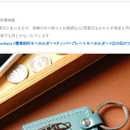
刻印事例集
業日とありますが、画像のやり取りとか順調なら2営業日もかからず発送も可
直前でも何とかなったりします
wachaya
#愛車刻印キーホルダー
#ナンバープレートキーホルダー
#父の日の