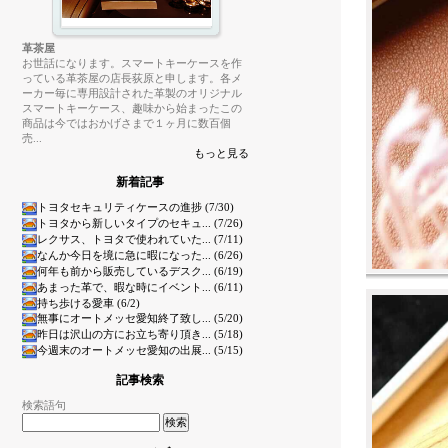
革茶屋
お世話になります。スマートキーケースを作
っている革茶屋の店長荻原と申します。各メ
ーカー毎に専用設計された革製のオリジナル
スマートキーケース、趣味から始まったこの
商品は今ではおかげさまで１ヶ月に数百個
売...
もっと見る
新着記事
トヨタセキュリティケースの進捗 (7/30)
トヨタから新しいタイプのセキュ... (7/26)
レクサス、トヨタで使われていた... (7/11)
なんか今日を境に急に暇になった... (6/26)
何年も前から販売しているデスク... (6/19)
あまった革で、暇な時にイベント... (6/11)
持ち歩ける愛車 (6/2)
無事にオートメッセ愛知終了致し... (5/20)
昨日は沢山の方にお立ち寄り頂き... (5/18)
今週末のオートメッセ愛知の出展... (5/15)
記事検索
検索語句