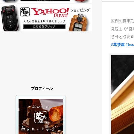
恒例の愛車
発送まで5営
意外と必要
#革茶屋
#ka
プロフィール