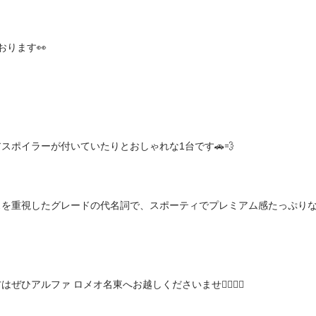
ります👀
ポイラーが付いていたりとおしゃれな1台です🚗💨
ンスを重視したグレードの代名詞で、スポーティでプレミアム感たっぷり
ひアルファ ロメオ名東へお越しくださいませ💁🏻‍♀️✨