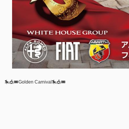
🎠🎪🎟Golden Carnival🎠🎪🎟