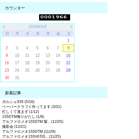
カウンター
＜
2026年8月
＞
日
月
火
水
木
金
土
1
2
3
4
5
6
7
8
9
10
11
12
13
14
15
16
17
18
19
20
21
22
23
24
25
26
27
28
29
30
31
新着記事
ポルシェ935 (5/16)
ペーパークラフト作ってます (3/31)
忙しくて進まず (1/12)
155DTM侮りがたし (1/9)
アルファロメオ155DTM 製... (12/25)
撮影会 (12/21)
アルファロメオ155DTM (11/29)
アルファロメオ155V6TiD... (11/25)