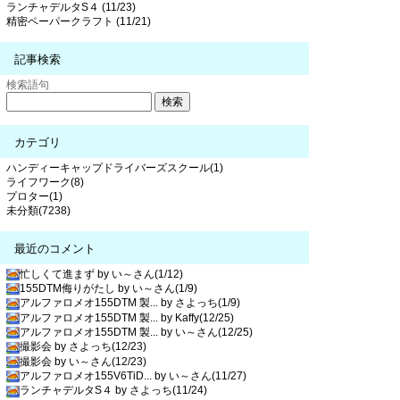
ランチャデルタS４ (11/23)
精密ペーパークラフト (11/21)
記事検索
検索語句
カテゴリ
ハンディーキャップドライバーズスクール(1)
ライフワーク(8)
プロター(1)
未分類(7238)
最近のコメント
忙しくて進まず by い～さん(1/12)
155DTM侮りがたし by い～さん(1/9)
アルファロメオ155DTM 製... by さよっち(1/9)
アルファロメオ155DTM 製... by Kaffy(12/25)
アルファロメオ155DTM 製... by い～さん(12/25)
撮影会 by さよっち(12/23)
撮影会 by い～さん(12/23)
アルファロメオ155V6TiD... by い～さん(11/27)
ランチャデルタS４ by さよっち(11/24)