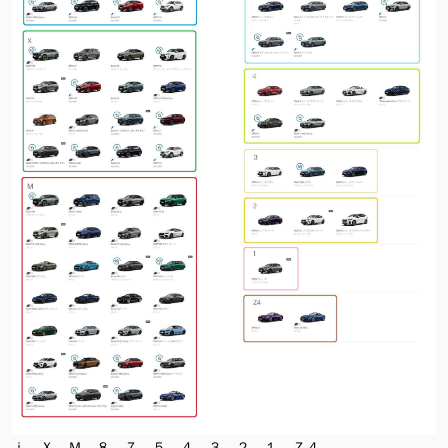
ｉ、Ｘ、Ｍ、８、７、５、４、３、２、１、Ｚ４