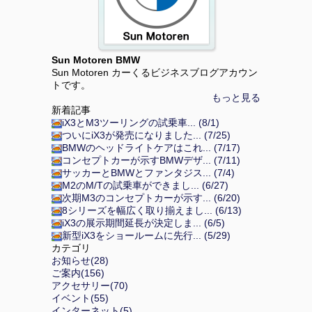
Sun Motoren BMW
Sun Motoren カーくるビジネスブログアカウン
トです。
もっと見る
新着記事
iX3とM3ツーリングの試乗車... (8/1)
ついにiX3が発売になりました... (7/25)
BMWのヘッドライトケアはこれ... (7/17)
コンセプトカーが示すBMWデザ... (7/11)
サッカーとBMWとファンタジス... (7/4)
M2のM/Tの試乗車ができまし... (6/27)
次期M3のコンセプトカーが示す... (6/20)
8シリーズを幅広く取り揃えまし... (6/13)
iX3の展示期間延長が決定しま... (6/5)
新型iX3をショールームに先行... (5/29)
カテゴリ
お知らせ(28)
ご案内(156)
アクセサリー(70)
イベント(55)
インターネット(5)