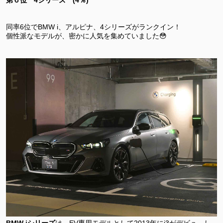
同率6位でBMW i、アルピナ、4シリーズがランクイン！
個性派なモデルが、密かに人気を集めていました😳
BMW iシリーズ
は、EV専用モデルとして2013年にi3がデビュ―し