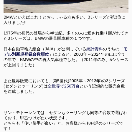
BMWといえばこれ！とおっしゃる方も多い、3シリーズが第3位に
入りました!!
1975年の初代の登場から半世紀、多くの人に愛され乗り継がれてき
た3シリーズは、BMWの最量販車種の１つです。
日本自動車輸入組合（JAIA）が公開している
統計資料
のうちの「
モ
デル別新規登録台数順位
」によると、2003年～2024年のほぼ全て
の年で、BMWの中の再人気車種でした。（2011年のみ、5シリーズ
が上回りました）
また世界販売においても、第5世代(2005年～2013年)の3シリーズ
(セダンとツーリング)は
全世界で250万台
という記録的な販売台数
を達成しました。
サン・モトーレンでは、セダンもツーリングも同等の台数で選ばれ
ており、甲乙つけがたい状況です。
どちらも「使い勝手が良い」と、お客様からも好評のシリーズで
す！