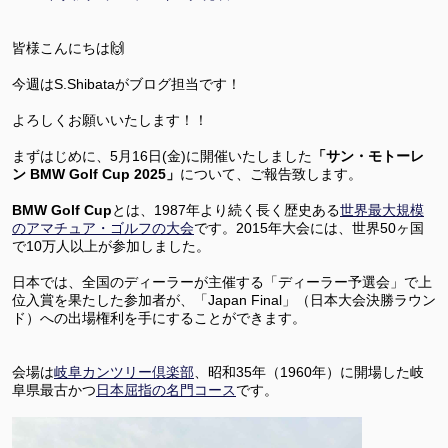
皆様こんにちは🙌
今週はS.Shibataがブログ担当です！
よろしくお願いいたします！！
まずはじめに、5月16日(金)に開催いたしました
「
サン・モトーレ
ン BMW Golf Cup 2025
」
について、ご報告致します。
BMW Golf Cup
とは、1987年より続く長く歴史ある
世界最大規模
のアマチュア・ゴルフの大会
です。2015年大会には、世界50ヶ国
で10万人以上が参加しました。
日本では、全国のディーラーが主催する「ディーラー予選会」で上
位入賞を果たした参加者が、「Japan Final」（日本大会決勝ラウン
ド）への出場権利を手にすることができます。
会場は
岐阜カンツリー倶楽部
、昭和35年（1960年）に開場した岐
阜県最古かつ
日本屈指の名門コース
です。