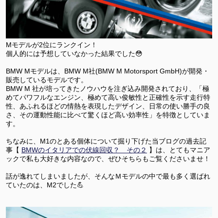
Mモデルが2位にランクイン！
個人的には予想していなかった結果でした😳
BMW Mモデルは、BMW M社(BMW M Motorsport GmbH)が開発・
販売しているモデルです。
BMW M 社が培ってきたノウハウを注ぎ込み開発されており、「極
めてパワフルなエンジン、極めて高い俊敏性と正確性を示す走行特
性、あふれるほどの情熱を表現したデザイン、日常の使い勝手の良
さ、その運動性能に比べて驚くほど高い効率性」を特徴としていま
す。
ちなみに、M1のとある個体について掘り下げた当ブログの過去記
事【
BMWのイタリアでの伏線回収？ その２
】は、とてもマニア
ックで私も大好きな内容なので、ぜひそちらもご覧くださいませ！
話が逸れてしまいましたが、そんなＭモデルの中で最も多く選ばれ
ていたのは、M2でした💪