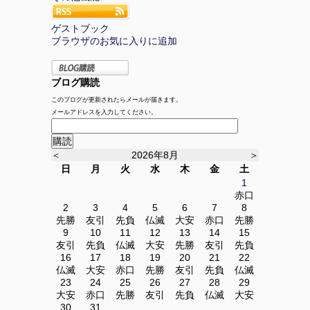
ゲストブック
ブラウザのお気に入りに追加
ブログ購読
このブログが更新されたらメールが届きます。
メールアドレスを入力してください。
＜
2026年8月
＞
日
月
火
水
木
金
土
1
赤口
2
3
4
5
6
7
8
先勝
友引
先負
仏滅
大安
赤口
先勝
9
10
11
12
13
14
15
友引
先負
仏滅
大安
先勝
友引
先負
16
17
18
19
20
21
22
仏滅
大安
赤口
先勝
友引
先負
仏滅
23
24
25
26
27
28
29
大安
赤口
先勝
友引
先負
仏滅
大安
30
31