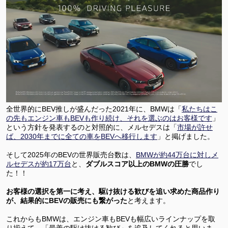
全世界的にBEV推しが盛んだった2021年に、BMWは「
私たちはこ
の先もエンジン車もBEVも作り続け、それを選ぶのはお客様です
」
という方針を発表するのと対照的に、メルセデスは「
市場が許せ
ば、2030年までに全ての車をBEVへ移行します
」と掲げました。
そして2025年のBEVの世界販売台数は、
BMWが約44万台に対しメ
ルセデスが約17万台
と、
ダブルスコア以上のBMWの圧勝
でし
た！！
お客様の選択を第一に考え、駆け抜ける歓びを追い求めた商品作り
が、結果的にBEVの販売にも繋がった
と考えます。
これからもBMWは、エンジン車もBEVも幅広いラインナップを取
り揃えて、「最善の駆け抜ける歓び」を追及してくれると思いま