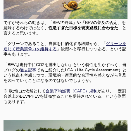
ですがそれらの動きは、「BEVの終焉」や「BEVの普及の否定」を
意味するわけではなく、
性急すぎた目標を現実路線に合わせた
、と
言えると思います。
「グリーンであること」自体を目的化する段階から、「
グリーンを
通じて産業競争力を維持する
」段階へと移行しつつある、という記
事もあります。
「BEVは走行中にCO2を排出しない」という特性を生かすべく、当
ブログの
過去記事
でもご紹介したLCA（Life Cycle Assessment）と
いう観点も考慮しつつ、環境的・産業的な合理性を整えながら普及
を図っていくことになるのではないでしょうか。
※ 欧州には依然として
企業平均燃費（CAFE）規制
があり、一定割
合以上のBEV/PHEVを販売することを期待されている、という側面
もあります。