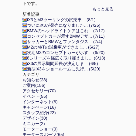
トです。
もっと見る
新着記事
iX3とM3ツーリングの試乗車... (8/1)
ついにiX3が発売になりました... (7/25)
BMWのヘッドライトケアはこれ... (7/17)
コンセプトカーが示すBMWデザ... (7/11)
サッカーとBMWとファンタジス... (7/4)
M2のM/Tの試乗車ができまし... (6/27)
次期M3のコンセプトカーが示す... (6/20)
8シリーズを幅広く取り揃えまし... (6/13)
iX3の展示期間延長が決定しま... (6/5)
新型iX3をショールームに先行... (5/29)
カテゴリ
お知らせ(28)
ご案内(156)
アクセサリー(70)
イベント(55)
インターネット(5)
キャンペーン(16)
スタッフ紹介(22)
デザイン(30)
ミニカー(2)
モーターショー(9)
モータースポーツ(65)