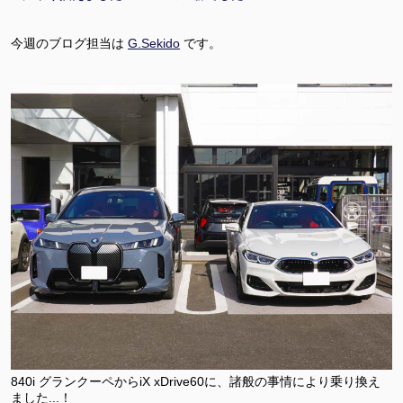
今週のブログ担当は
G.Sekido
です。
840i グランクーペからiX xDrive60に、諸般の事情により乗り換え
ました...！