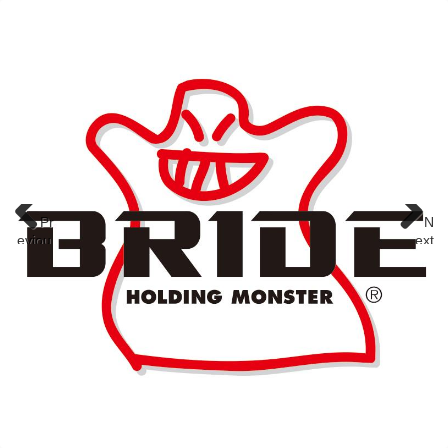
Pr
N
eviou
ext
s