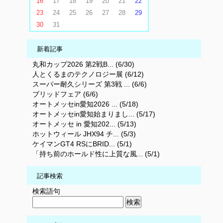
16
17
18
19
20
21
22
23
24
25
26
27
28
29
30
31
新着記事
丸和カップ2026 第2戦B... (6/30)
人とくるまのテクノロジー展 (6/12)
スーパー耐久シリーズ 第3戦 ... (6/6)
ブリッドフェア (6/6)
オートメッセin愛知2026 ... (5/18)
オートメッセin愛知始まりまし... (5/17)
オートメッセ in 愛知202... (5/13)
ホットウィール JHX94 チ... (5/3)
ケイマンGT4 RSにBRID... (5/1)
「持ち前のホールド性に上質な風... (5/1)
記事検索
検索語句