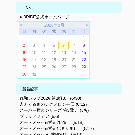
LINK
● BRIDE公式ホームページ
＜
2026年8月
＞
日
月
火
水
木
金
土
1
2
3
4
5
6
7
8
9
10
11
12
13
14
15
16
17
18
19
20
21
22
23
24
25
26
27
28
29
30
31
新着記事
丸和カップ2026 第2戦B... (6/30)
人とくるまのテクノロジー展 (6/12)
スーパー耐久シリーズ 第3戦 ... (6/6)
ブリッドフェア (6/6)
オートメッセin愛知2026 ... (5/18)
オートメッセin愛知始まりまし... (5/17)
オートメッセ in 愛知202... (5/13)