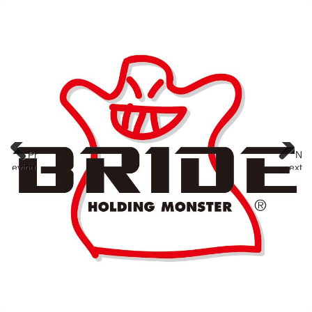
Pr
N
eviou
ext
s